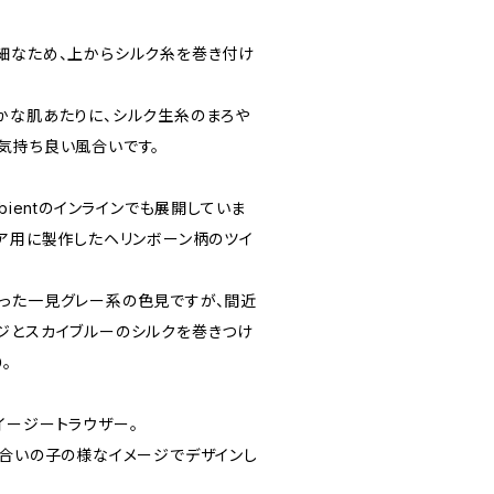
細なため、上からシルク糸を巻き付け
かな肌あたりに、シルク生糸のまろや
気持ち良い風合いです。
bientのインラインでも展開していま
トア用に製作したヘリンボーン柄のツイ
った一見グレー系の色見ですが、間近
ジとスカイブルーのシルクを巻きつけ
。
イージートラウザー。
の合いの子の様なイメージでデザインし