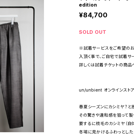
edition
¥84,700
SOLD OUT
※試着サービスをご希望のお
入頂く事で、ご自宅で試着サ
詳しくは試着チケットの商品
un/unbient オンラインス
春夏シーズンにカシミヤ？と
その驚きや違和感を狙って製
要するに梳毛のカシミヤ（自
冬場に見かけるふわっとした